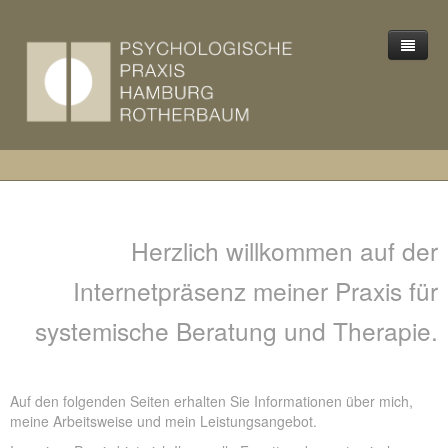
Mein Angebot
Arbeitsweise
Einzelberatung/Einzeltherapie
Formale Aspekte
Paarberatung/Paartherapie
Über mich
Familienberatung/Familientherapie
Herzlich willkommen auf der
Kontakt
Supervision
Internetpräsenz meiner Praxis für
Einzelsupervision
systemische Beratung und Therapie.
Teamsupervision
Auf den folgenden Seiten erhalten Sie Informationen über mich,
meine Arbeitsweise und mein Leistungsangebot.